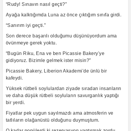
“Rudy! Sınavın nasıl geçti?”
Ayağa kalktığımda Luna az önce çıktığım sınıfa girdi.
“Sanırım iyi geçti.”
Son derece başarılı olduğumu düşünüyordum ama
övünmeye gerek yoktu.
“Bugün Riku, Ena ve ben Picassie Bakery'ye
gidiyoruz. Bizimle gelmek ister misin?”
Picassie Bakery, Liberion Akademi'de ünlü bir
kafeydi.
Yüksek rütbeli soylulardan ziyade sıradan insanların
ve daha düşük rütbeli soyluların savurganlık yaptığı
bir yerdi.
Fiyatlar pek uygun sayılmazdı ama atmosferin ve
tatlıların olağanüstü olduğunu duymuştum.
O kadar popülerdi ki rezervasyon yaptırmak zordu