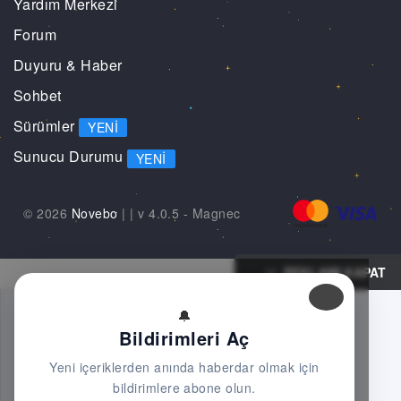
Yardım Merkezi
Forum
Duyuru & Haber
Sohbet
Sürümler
YENI
Sunucu Durumu
YENI
© 2026
Novebo
|
| v 4.0.5 -
Magnec
REKLAMI KAPAT
🔔
Bildirimleri Aç
Yeni içeriklerden anında haberdar olmak için
bildirimlere abone olun.