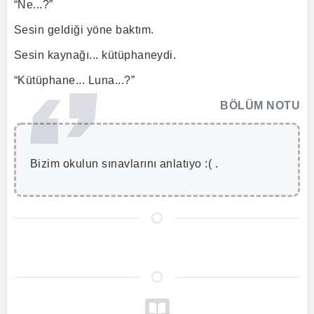
“Ne...?”
Sesin geldiği yöne baktım.
Sesin kaynağı... kütüphaneydi.
“Kütüphane... Luna...?”
BÖLÜM NOTU
Bizim okulun sınavlarını anlatıyo :( .