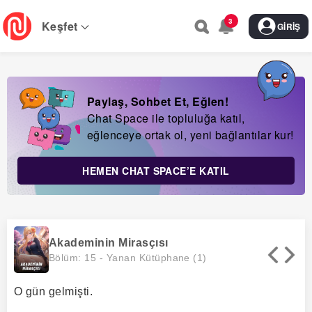
Skip
3
to
Keşfet
GIRIŞ
main
navigation
Paylaş, Sohbet Et, Eğlen!
Chat Space ile topluluğa katıl,
eğlenceye ortak ol, yeni bağlantılar kur!
HEMEN CHAT SPACE’E KATIL
Akademinin Mirasçısı
Bölüm: 15 -
Yanan Kütüphane (1)
O gün gelmişti.