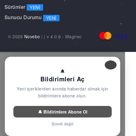
Sürümler
YENI
Sunucu Durumu
YENI
© 2026
Novebo
|
| v 4.0.6 -
Magnec
🔔
Bildirimleri Aç
Yeni içeriklerden anında haberdar olmak için
bildirimlere abone olun.
🔔 Bildirimlere Abone Ol
Şimdi değil