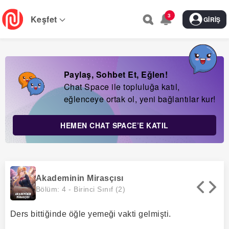
Skip
3
to
Keşfet
GIRIŞ
main
navigation
Paylaş, Sohbet Et, Eğlen!
Chat Space ile topluluğa katıl,
eğlenceye ortak ol, yeni bağlantılar kur!
HEMEN CHAT SPACE’E KATIL
Akademinin Mirasçısı
Bölüm: 4 -
Birinci Sınıf (2)
Ders bittiğinde öğle yemeği vakti gelmişti.