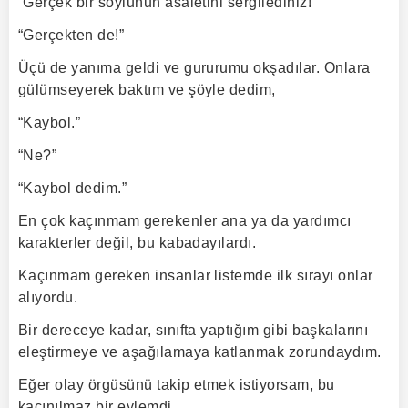
“Gerçek bir soylunun asaletini sergilediniz!”
“Gerçekten de!”
Üçü de yanıma geldi ve gururumu okşadılar. Onlara
gülümseyerek baktım ve şöyle dedim,
“Kaybol.”
“Ne?”
“Kaybol dedim.”
En çok kaçınmam gerekenler ana ya da yardımcı
karakterler değil, bu kabadayılardı.
Kaçınmam gereken insanlar listemde ilk sırayı onlar
alıyordu.
Bir dereceye kadar, sınıfta yaptığım gibi başkalarını
eleştirmeye ve aşağılamaya katlanmak zorundaydım.
Eğer olay örgüsünü takip etmek istiyorsam, bu
kaçınılmaz bir eylemdi.