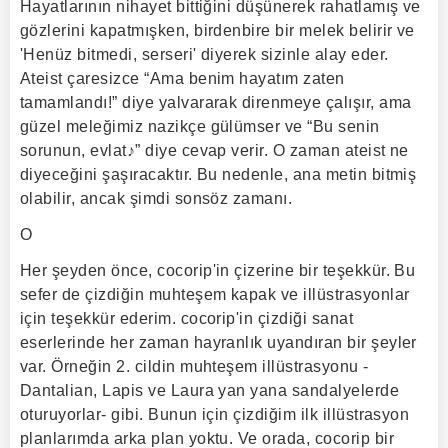
Hayatlarının nihayet bittiğini düşünerek rahatlamış ve
gözlerini kapatmışken, birdenbire bir melek belirir ve
'Henüz bitmedi, serseri' diyerek sizinle alay eder.
Ateist çaresizce “Ama benim hayatım zaten
tamamlandı!” diye yalvararak direnmeye çalışır, ama
güzel meleğimiz nazikçe gülümser ve “Bu senin
sorunun, evlat♪” diye cevap verir. O zaman ateist ne
diyeceğini şaşıracaktır. Bu nedenle, ana metin bitmiş
olabilir, ancak şimdi sonsöz zamanı.
Ο
Her şeyden önce, cocorip'in çizerine bir teşekkür. Bu
sefer de çizdiğin muhteşem kapak ve illüstrasyonlar
için teşekkür ederim. cocorip'in çizdiği sanat
eserlerinde her zaman hayranlık uyandıran bir şeyler
var. Örneğin 2. cildin muhteşem illüstrasyonu -
Dantalian, Lapis ve Laura yan yana sandalyelerde
oturuyorlar- gibi. Bunun için çizdiğim ilk illüstrasyon
planlarımda arka plan yoktu. Ve orada, cocorip bir