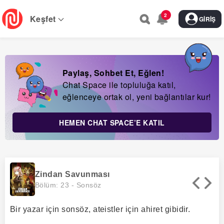
Skip
2
to
Keşfet
GIRIŞ
main
navigation
Paylaş, Sohbet Et, Eğlen!
Chat Space ile topluluğa katıl,
eğlenceye ortak ol, yeni bağlantılar kur!
HEMEN CHAT SPACE’E KATIL
Zindan Savunması
Bölüm: 23 -
Sonsöz
Bir yazar için sonsöz, ateistler için ahiret gibidir.