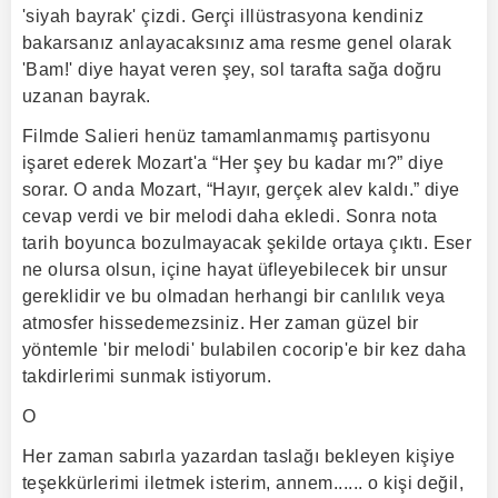
'siyah bayrak' çizdi. Gerçi illüstrasyona kendiniz
bakarsanız anlayacaksınız ama resme genel olarak
'Bam!' diye hayat veren şey, sol tarafta sağa doğru
uzanan bayrak.
Filmde Salieri henüz tamamlanmamış partisyonu
işaret ederek Mozart'a “Her şey bu kadar mı?” diye
sorar. O anda Mozart, “Hayır, gerçek alev kaldı.” diye
cevap verdi ve bir melodi daha ekledi. Sonra nota
tarih boyunca bozulmayacak şekilde ortaya çıktı. Eser
ne olursa olsun, içine hayat üfleyebilecek bir unsur
gereklidir ve bu olmadan herhangi bir canlılık veya
atmosfer hissedemezsiniz. Her zaman güzel bir
yöntemle 'bir melodi' bulabilen cocorip'e bir kez daha
takdirlerimi sunmak istiyorum.
Ο
Her zaman sabırla yazardan taslağı bekleyen kişiye
teşekkürlerimi iletmek isterim, annem...... o kişi değil,