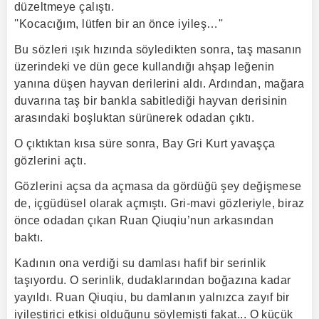
düzeltmeye çalıştı.
''Kocacığım, lütfen bir an önce iyileş…''
Bu sözleri ışık hızında söyledikten sonra, taş masanın
üzerindeki ve dün gece kullandığı ahşap leğenin
yanına düşen hayvan derilerini aldı. Ardından, mağara
duvarına taş bir bankla sabitlediği hayvan derisinin
arasındaki boşluktan sürünerek odadan çıktı.
O çıktıktan kısa süre sonra, Bay Gri Kurt yavaşça
gözlerini açtı.
Gözlerini açsa da açmasa da gördüğü şey değişmese
de, içgüdüsel olarak açmıştı. Gri-mavi gözleriyle, biraz
önce odadan çıkan Ruan Qiuqiu’nun arkasından
baktı.
Kadının ona verdiği su damlası hafif bir serinlik
taşıyordu. O serinlik, dudaklarından boğazına kadar
yayıldı. Ruan Qiuqiu, bu damlanın yalnızca zayıf bir
iyileştirici etkisi olduğunu söylemişti fakat... O küçük