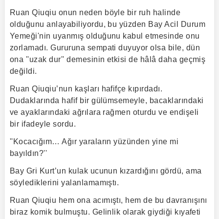
Ruan Qiuqiu onun neden böyle bir ruh halinde
olduğunu anlayabiliyordu, bu yüzden Bay Acil Durum
Yemeği'nin uyanmış olduğunu kabul etmesinde onu
zorlamadı. Gururuna sempati duyuyor olsa bile, dün
ona ''uzak dur'' demesinin etkisi de hâlâ daha geçmiş
değildi.
Ruan Qiuqiu’nun kaşları hafifçe kıpırdadı.
Dudaklarında hafif bir gülümsemeyle, bacaklarındaki
ve ayaklarındaki ağrılara rağmen oturdu ve endişeli
bir ifadeyle sordu.
''Kocacığım… Ağır yaraların yüzünden yine mi
bayıldın?''
Bay Gri Kurt’un kulak ucunun kızardığını gördü, ama
söylediklerini yalanlamamıştı.
Ruan Qiuqiu hem ona acımıştı, hem de bu davranışını
biraz komik bulmuştu. Gelinlik olarak giydiği kıyafeti