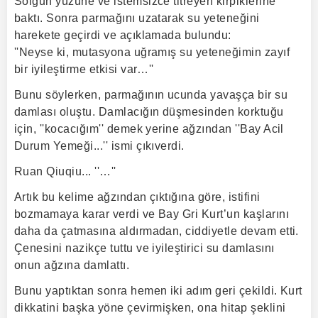
Solgun yüzüne ve istemsizce titreyen kirpiklerine
baktı. Sonra parmağını uzatarak su yeteneğini
harekete geçirdi ve açıklamada bulundu:
''Neyse ki, mutasyona uğramış su yeteneğimin zayıf
bir iyileştirme etkisi var…''
Bunu söylerken, parmağının ucunda yavaşça bir su
damlası oluştu. Damlacığın düşmesinden korktuğu
için, ''kocacığım'' demek yerine ağzından ''Bay Acil
Durum Yemeği...'' ismi çıkıverdi.
Ruan Qiuqiu... ''…''
Artık bu kelime ağzından çıktığına göre, istifini
bozmamaya karar verdi ve Bay Gri Kurt’un kaşlarını
daha da çatmasına aldırmadan, ciddiyetle devam etti.
Çenesini nazikçe tuttu ve iyileştirici su damlasını
onun ağzına damlattı.
Bunu yaptıktan sonra hemen iki adım geri çekildi. Kurt
dikkatini başka yöne çevirmişken, ona hitap şeklini