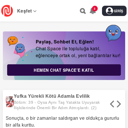
Skip
3
to
Keşfet
GIRIŞ
main
navigation
Paylaş, Sohbet Et, Eğlen!
Chat Space ile topluluğa katıl,
eğlenceye ortak ol, yeni bağlantılar kur!
HEMEN CHAT SPACE’E KATIL
Yufka Yürekli Kötü Adamla Evlilik
Bölüm: 39 -
Oysa Aynı Taş Yatakta Uyuyarak
İlişkilerinde Önemli Bir Adım Atmışlardı. (2)
Sonuçta, o bir zamanlar saldırgan ve oldukça gururlu
bir alfa kurttu.