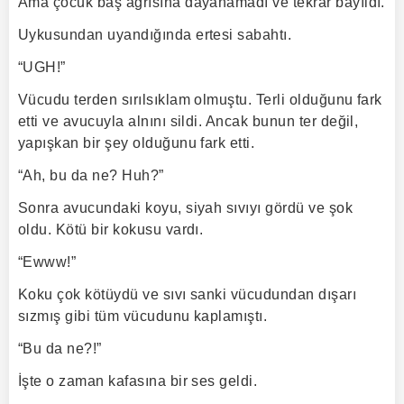
Ama çocuk baş ağrısına dayanamadı ve tekrar bayıldı.
Uykusundan uyandığında ertesi sabahtı.
“UGH!”
Vücudu terden sırılsıklam olmuştu. Terli olduğunu fark
etti ve avucuyla alnını sildi. Ancak bunun ter değil,
yapışkan bir şey olduğunu fark etti.
“Ah, bu da ne? Huh?”
Sonra avucundaki koyu, siyah sıvıyı gördü ve şok
oldu. Kötü bir kokusu vardı.
“Ewww!”
Koku çok kötüydü ve sıvı sanki vücudundan dışarı
sızmış gibi tüm vücudunu kaplamıştı.
“Bu da ne?!”
İşte o zaman kafasına bir ses geldi.