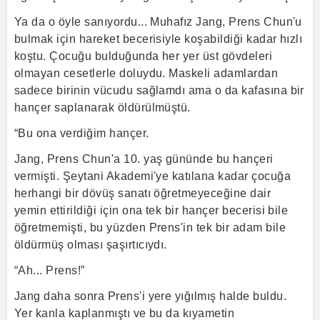
Ya da o öyle sanıyordu... Muhafız Jang, Prens Chun'u
bulmak için hareket becerisiyle koşabildiği kadar hızlı
koştu. Çocuğu bulduğunda her yer üst gövdeleri
olmayan cesetlerle doluydu. Maskeli adamlardan
sadece birinin vücudu sağlamdı ama o da kafasına bir
hançer saplanarak öldürülmüştü.
“Bu ona verdiğim hançer.
Jang, Prens Chun'a 10. yaş gününde bu hançeri
vermişti. Şeytani Akademi'ye katılana kadar çocuğa
herhangi bir dövüş sanatı öğretmeyeceğine dair
yemin ettirildiği için ona tek bir hançer becerisi bile
öğretmemişti, bu yüzden Prens'in tek bir adam bile
öldürmüş olması şaşırtıcıydı.
“Ah... Prens!”
Jang daha sonra Prens'i yere yığılmış halde buldu.
Yer kanla kaplanmıştı ve bu da kıyametin