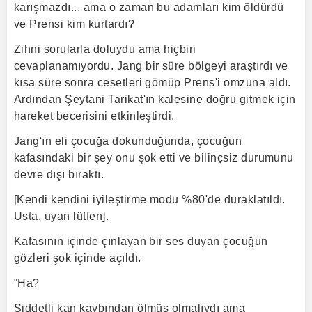
karışmazdı... ama o zaman bu adamları kim öldürdü
ve Prensi kim kurtardı?
Zihni sorularla doluydu ama hiçbiri
cevaplanamıyordu. Jang bir süre bölgeyi araştırdı ve
kısa süre sonra cesetleri gömüp Prens'i omzuna aldı.
Ardından Şeytani Tarikat'ın kalesine doğru gitmek için
hareket becerisini etkinleştirdi.
Jang'ın eli çocuğa dokunduğunda, çocuğun
kafasındaki bir şey onu şok etti ve bilinçsiz durumunu
devre dışı bıraktı.
[Kendi kendini iyileştirme modu %80'de duraklatıldı.
Usta, uyan lütfen].
Kafasının içinde çınlayan bir ses duyan çocuğun
gözleri şok içinde açıldı.
“Ha?
Şiddetli kan kaybından ölmüş olmalıydı ama