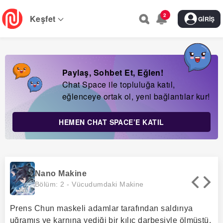
Skip
2
to
Keşfet
GIRIŞ
main
navigation
Paylaş, Sohbet Et, Eğlen!
Chat Space ile topluluğa katıl,
eğlenceye ortak ol, yeni bağlantılar kur!
HEMEN CHAT SPACE’E KATIL
Nano Makine
Bölüm: 2 -
Vücudumdaki Makine
Prens Chun maskeli adamlar tarafından saldırıya
uğramış ve karnına yediği bir kılıç darbesiyle ölmüştü.