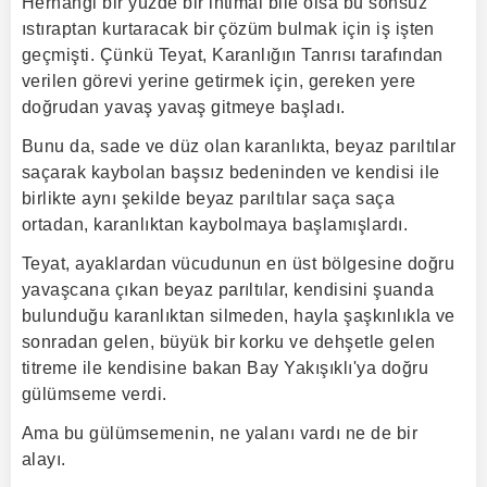
Herhangi bir yüzde bir ihtimal bile olsa bu sonsuz
ıstıraptan kurtaracak bir çözüm bulmak için iş işten
geçmişti. Çünkü Teyat, Karanlığın Tanrısı tarafından
verilen görevi yerine getirmek için, gereken yere
doğrudan yavaş yavaş gitmeye başladı.
Bunu da, sade ve düz olan karanlıkta, beyaz parıltılar
saçarak kaybolan başsız bedeninden ve kendisi ile
birlikte aynı şekilde beyaz parıltılar saça saça
ortadan, karanlıktan kaybolmaya başlamışlardı.
Teyat, ayaklardan vücudunun en üst bölgesine doğru
yavaşcana çıkan beyaz parıltılar, kendisini şuanda
bulunduğu karanlıktan silmeden, hayla şaşkınlıkla ve
sonradan gelen, büyük bir korku ve dehşetle gelen
titreme ile kendisine bakan Bay Yakışıklı'ya doğru
gülümseme verdi.
Ama bu gülümsemenin, ne yalanı vardı ne de bir
alayı.