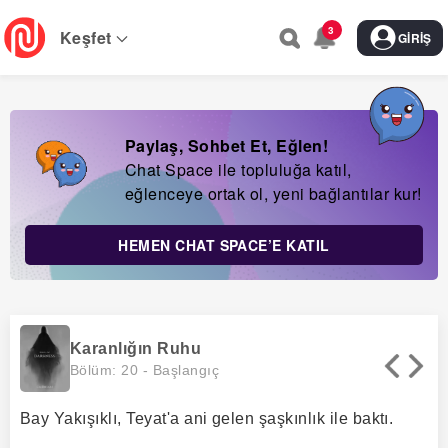
Skip
3
to
Keşfet
GIRIŞ
main
navigation
Paylaş, Sohbet Et, Eğlen!
Chat Space ile topluluğa katıl,
eğlenceye ortak ol, yeni bağlantılar kur!
HEMEN CHAT SPACE’E KATIL
Karanlığın Ruhu
Bölüm: 20 -
Başlangıç
Bay Yakışıklı, Teyat'a ani gelen şaşkınlık ile baktı.