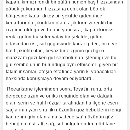
kapalı, kırmızı renkli bir gülün hemen baş hizzasından
göbek çukurunun hizzasına denk olan böbrek
bölgesine kadar dikey bir şekilde giden ince,
kenarlarında çıkıntıları olan, açık kırmızı renkli bir
çizginin olduğu ve bunun yanı sıra, kapalı kırmızı
renkli gülün bu sefer yatay bir şekilde, gülün
ortasından üst, sol göğüsünde kadar giden, ince ve
hafif çıkıntılı olan, beyaz bir çizginin geçtiği o
muazzam gözüken gül sembolünün işlendiği ve bu
gül sembolünün bulunduğu aynı elbiseleri giyen bir
takım insanlar, ateşin etrafında yarın ki yapacakları
hakkında konuşmaya devam ediyorlardı.
Reearkarne işleminden sonra Teyat'ın ruhu, orta
derecede uzun ve oniks renginde olan ve dalgalı
olan, serin ve hafif rüzgar tarafından hafifçene esen
saçlarının yanı sıra, iki gözünün göz bebeklerin rengi
kan rengi gibi olan ama sadece sağ gözünün göz
bebeğinin üst, alt, sağ, sol bölgelerinden dört tane