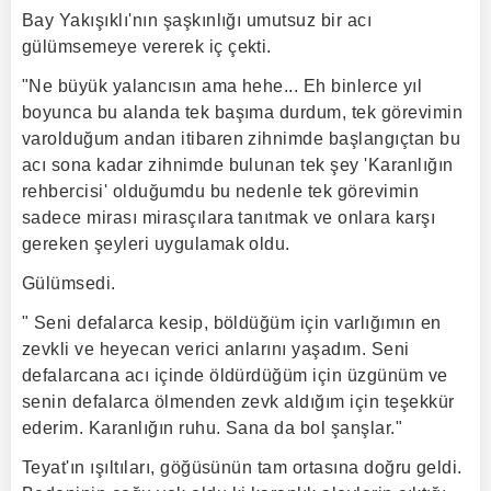
Bay Yakışıklı'nın şaşkınlığı umutsuz bir acı
gülümsemeye vererek iç çekti.
"Ne büyük yalancısın ama hehe... Eh binlerce yıl
boyunca bu alanda tek başıma durdum, tek görevimin
varolduğum andan itibaren zihnimde başlangıçtan bu
acı sona kadar zihnimde bulunan tek şey 'Karanlığın
rehbercisi' olduğumdu bu nedenle tek görevimin
sadece mirası mirasçılara tanıtmak ve onlara karşı
gereken şeyleri uygulamak oldu.
Gülümsedi.
" Seni defalarca kesip, böldüğüm için varlığımın en
zevkli ve heyecan verici anlarını yaşadım. Seni
defalarcana acı içinde öldürdüğüm için üzgünüm ve
senin defalarca ölmenden zevk aldığım için teşekkür
ederim. Karanlığın ruhu. Sana da bol şanşlar."
Teyat'ın ışıltıları, göğüsünün tam ortasına doğru geldi.