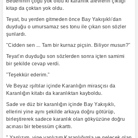
Bedeninin çoğu yok oldu ki karanlık alevlerin çıktığı
kitap da çoktan yok oldu.
Teyat, bu yerden gitmeden önce Bay Yakışıklı'dan
duyduğu o umursamaz ses tonu ile çıkan son sözler
şunlardı.
"Cidden sen ... Tam bir kurnaz piçsin. Biliyor musun?"
Teyat'ın duyduğu son sözlerden sonra içten samimi
bir şekilde cevap verdi.
"Teşekkür ederim."
Ve Beyaz ışıltılar içinde Karanlığın mirasçısı da
Karanlığın kitabı da karanlıktan kayboldu.
Sade ve düz bir karanlığın içinde Bay Yakışıklı,
ellerini yine aynı şekilde arkaya doğru götürüp,
birleştirerek sadece karanlık olan gökyüzüne doğru
acınası bir tebessüm çıkarttı.
" Yanlızım, yine yanlızım.Karanlığımla ve gelecek olan