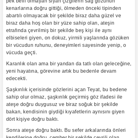
pek belli olmayan siyah çizgilerin sağ gözünün
kenarlarına doğru gittiği, ölmeden önceki tipinden
abartılı olmayacak bir şekilde biraz daha güzel ve
biraz daha hoş olan bir yüze sahip olan, ateşin
etrafında çevrilmiş bir şekilde beş kişi ile aynı
elbiseleri giyen, on dokuz, yirmili yaşlarında gözüken
bir vücudun ruhunu, deneyimleri sayesinde yenip, o
vücuda geçti.
Karanlık olan ama bir yandan da tatlı olan geleceğine,
yeni hayatına, görevine artık bu bedenle devam
edecekti.
Şaşkınlık içerisinde gözlerini açan Teyat, bu bedene
sahip olur olmaz, şaşkınlık geçirmiş göz ifadesi ile
ateşe doğru duygusuz ve biraz soğuk bir şekilde
bakan, kendisinin giydiği kıyafetlerin aynısını giyen
dört kişiye doğru baktı.
Sonra ateşe doğru baktı. Bu sefer arkalarında önleri
kendilerine doğru, çember bir şekilde çevrili olan