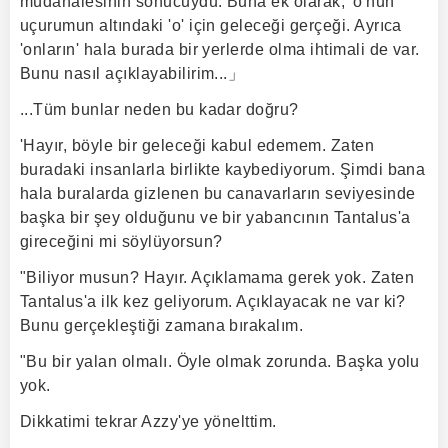
müdahalesinin sonucuydu. Buna ek olarak, 'o'nun
uçurumun altındaki 'o' için geleceği gerçeği. Ayrıca
'onların' hala burada bir yerlerde olma ihtimali de var.
Bunu nasıl açıklayabilirim...」
...Tüm bunlar neden bu kadar doğru?
'Hayır, böyle bir geleceği kabul edemem. Zaten
buradaki insanlarla birlikte kaybediyorum. Şimdi bana
hala buralarda gizlenen bu canavarların seviyesinde
başka bir şey olduğunu ve bir yabancının Tantalus'a
gireceğini mi söylüyorsun?
"Biliyor musun? Hayır. Açıklamama gerek yok. Zaten
Tantalus'a ilk kez geliyorum. Açıklayacak ne var ki?
Bunu gerçekleştiği zamana bırakalım.
"Bu bir yalan olmalı. Öyle olmak zorunda. Başka yolu
yok.
Dikkatimi tekrar Azzy'ye yönelttim.