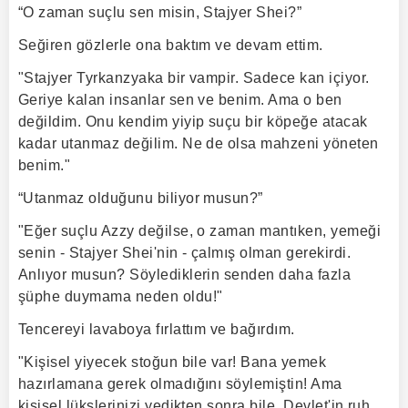
“O zaman suçlu sen misin, Stajyer Shei?”
Seğiren gözlerle ona baktım ve devam ettim.
"Stajyer Tyrkanzyaka bir vampir. Sadece kan içiyor.
Geriye kalan insanlar sen ve benim. Ama o ben
değildim. Onu kendim yiyip suçu bir köpeğe atacak
kadar utanmaz değilim. Ne de olsa mahzeni yöneten
benim."
“Utanmaz olduğunu biliyor musun?”
"Eğer suçlu Azzy değilse, o zaman mantıken, yemeği
senin - Stajyer Shei'nin - çalmış olman gerekirdi.
Anlıyor musun? Söylediklerin senden daha fazla
şüphe duymama neden oldu!"
Tencereyi lavaboya fırlattım ve bağırdım.
"Kişisel yiyecek stoğun bile var! Bana yemek
hazırlamana gerek olmadığını söylemiştin! Ama
kişisel lükslerinizi yedikten sonra bile, Devlet'in ruh