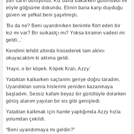
yarı sarılı duruyordu. Kız bana bakarken gülümsedi ve
eliyle göğsüme dokundu. Elinin bana karşı duyduğu
güven ve şefkat beni şaşırtmıştı.
'Bu da ne? Beni uyandırırken benimle flört eden bir
kız mı var? Bir suikastçı mı? Yoksa kiramın vadesi mi
geldi...'
Kendimi tehdit altında hissederek tam aklını
okuyacaktım ki aklıma geldi.
'Hayır, o bir köpek. Köpek Kralı, Azzy.'
Yataktan kalkarken saçlarımı geriye doğru taradım.
Uyandıktan sonra hislerimi yeniden kazanmaya
başladım. Sessiz kafam beyaz bir gürültüyle dolarken
görüş alanım yayılan bir sis gibi genişledi.
Yataktan kalkmak için hamle yaptığımda Azzy hızla
yolumdan çekildi.
“Beni uyandırmaya mı geldin?”