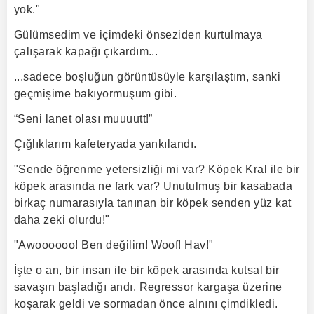
yok."
Gülümsedim ve içimdeki önseziden kurtulmaya
çalışarak kapağı çıkardım...
...sadece boşluğun görüntüsüyle karşılaştım, sanki
geçmişime bakıyormuşum gibi.
“Seni lanet olası muuuutt!”
Çığlıklarım kafeteryada yankılandı.
"Sende öğrenme yetersizliği mi var? Köpek Kral ile bir
köpek arasında ne fark var? Unutulmuş bir kasabada
birkaç numarasıyla tanınan bir köpek senden yüz kat
daha zeki olurdu!"
"Awoooooo! Ben değilim! Woof! Hav!"
İşte o an, bir insan ile bir köpek arasında kutsal bir
savaşın başladığı andı. Regressor kargaşa üzerine
koşarak geldi ve sormadan önce alnını çimdikledi.