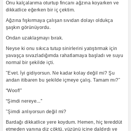
Onu kalçalarıma oturtup fincanı ağzına koyarken ve
dikkatlice eğerken bir iç çektim.
Ağzına fışkırmaya çalışan sıvıdan dolayı oldukça
şaşkın görünüyordu.
Ondan uzaklaşmayı bırak.
Neyse ki onu sıkıca tutup sinirlerini yatıştırmak için
yavaşça sıvazladığımda rahatlamaya başladı ve suyu
normal bir şekilde içti.
"Evet. İyi gidiyorsun. Ne kadar kolay değil mi? Şu
andan itibaren bu şekilde içmeye çalış. Tamam mı?"
“Woof!”
“Şimdi nereye...”
"Şimdi anlıyorsun değil mi?
Bardağı dikkatlice yere koydum. Hemen, hiç tereddüt
etmeden yanına diz çöktü, yüzünü içine daldırdı ve