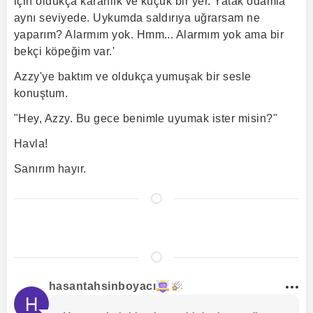
için oldukça karanlık ve küçük bir yer. Yatak odamla
aynı seviyede. Uykumda saldırıya uğrarsam ne
yaparım? Alarmım yok. Hmm... Alarmım yok ama bir
bekçi köpeğim var.'
Azzy'ye baktım ve oldukça yumuşak bir sesle
konuştum.
"Hey, Azzy. Bu gece benimle uyumak ister misin?"
Havla!
Sanırım hayır.
hasantahsinboyacı