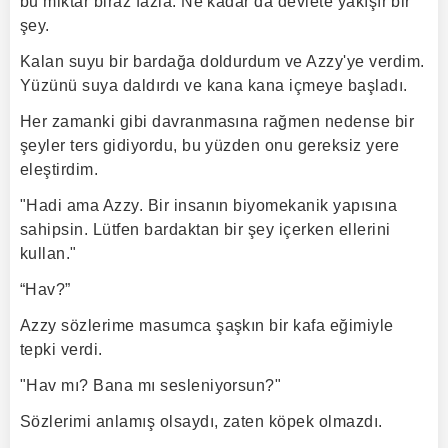
bu miktar biraz fazla. Ne kadar da devlete yakışır bir
şey.
Kalan suyu bir bardağa doldurdum ve Azzy'ye verdim.
Yüzünü suya daldırdı ve kana kana içmeye başladı.
Her zamanki gibi davranmasına rağmen nedense bir
şeyler ters gidiyordu, bu yüzden onu gereksiz yere
eleştirdim.
"Hadi ama Azzy. Bir insanın biyomekanik yapısına
sahipsin. Lütfen bardaktan bir şey içerken ellerini
kullan."
“Hav?”
Azzy sözlerime masumca şaşkın bir kafa eğimiyle
tepki verdi.
"Hav mı? Bana mı sesleniyorsun?"
Sözlerimi anlamış olsaydı, zaten köpek olmazdı.