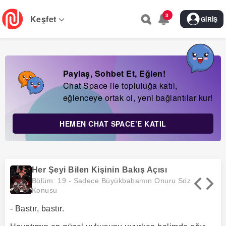
Skip
3
to
Keşfet
GIRIŞ
main
navigation
Paylaş, Sohbet Et, Eğlen!
Chat Space ile topluluğa katıl,
eğlenceye ortak ol, yeni bağlantılar kur!
HEMEN CHAT SPACE’E KATIL
Her Şeyi Bilen Kişinin Bakış Açısı
Bölüm: 19 -
Sadece Büyükbabamın Onuru Söz
Konusu
- Bastır, bastır.