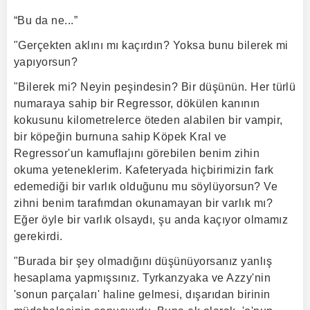
“Bu da ne...”
"Gerçekten aklını mı kaçırdın? Yoksa bunu bilerek mi
yapıyorsun?
"Bilerek mi? Neyin peşindesin? Bir düşünün. Her türlü
numaraya sahip bir Regressor, dökülen kanının
kokusunu kilometrelerce öteden alabilen bir vampir,
bir köpeğin burnuna sahip Köpek Kral ve
Regressor'un kamuflajını görebilen benim zihin
okuma yeteneklerim. Kafeteryada hiçbirimizin fark
edemediği bir varlık olduğunu mu söylüyorsun? Ve
zihni benim tarafımdan okunamayan bir varlık mı?
Eğer öyle bir varlık olsaydı, şu anda kaçıyor olmamız
gerekirdi.
"Burada bir şey olmadığını düşünüyorsanız yanlış
hesaplama yapmışsınız. Tyrkanzyaka ve Azzy'nin
'sonun parçaları' haline gelmesi, dışarıdan birinin