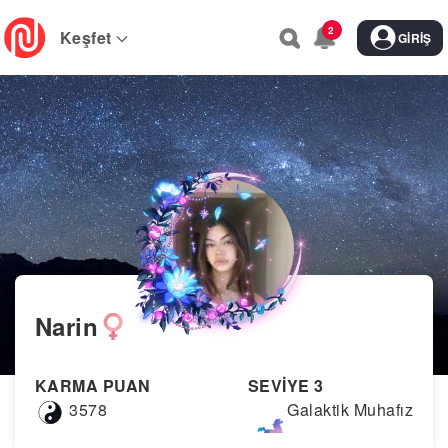
Skip
2
to
Keşfet
GIRIŞ
main
navigation
Narin
KARMA PUAN
SEVİYE 3
3578
Galaktik Muhafız