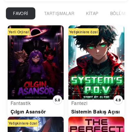
FAVORI
TARTIŞMALAR
KITAP
BÖLÜM
Yerli Orjinal
Yetişkinlere özel
5.0
4.9
Fantastik
Fantezi
Çılgın Asansör
Sistemin Bakış Açısı
Yetişkinlere özel