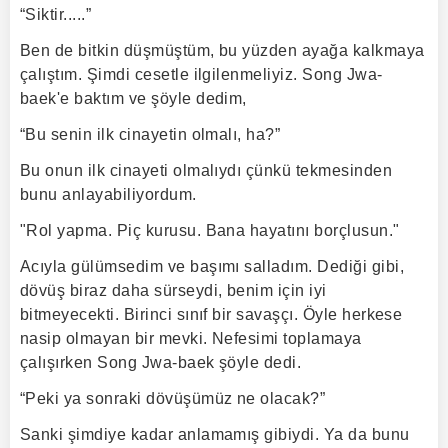
“Siktir.....”
Ben de bitkin düşmüştüm, bu yüzden ayağa kalkmaya
çalıştım. Şimdi cesetle ilgilenmeliyiz. Song Jwa-
baek'e baktım ve şöyle dedim,
“Bu senin ilk cinayetin olmalı, ha?”
Bu onun ilk cinayeti olmalıydı çünkü tekmesinden
bunu anlayabiliyordum.
"Rol yapma. Piç kurusu. Bana hayatını borçlusun."
Acıyla gülümsedim ve başımı salladım. Dediği gibi,
dövüş biraz daha sürseydi, benim için iyi
bitmeyecekti. Birinci sınıf bir savaşçı. Öyle herkese
nasip olmayan bir mevki. Nefesimi toplamaya
çalışırken Song Jwa-baek şöyle dedi.
“Peki ya sonraki dövüşümüz ne olacak?”
Sanki şimdiye kadar anlamamış gibiydi. Ya da bunu