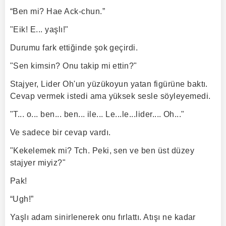
“Ben mi? Hae Ack-chun.”
"Eik! E... yaşlı!"
Durumu fark ettiğinde şok geçirdi.
"Sen kimsin? Onu takip mi ettin?"
Stajyer, Lider Oh'un yüzükoyun yatan figürüne baktı.
Cevap vermek istedi ama yüksek sesle söyleyemedi.
"T... o... ben... ben... ile... Le...le...lider.... Oh..."
Ve sadece bir cevap vardı.
"Kekelemek mi? Tch. Peki, sen ve ben üst düzey
stajyer miyiz?"
Pak!
“Ugh!”
Yaşlı adam sinirlenerek onu fırlattı. Atışı ne kadar