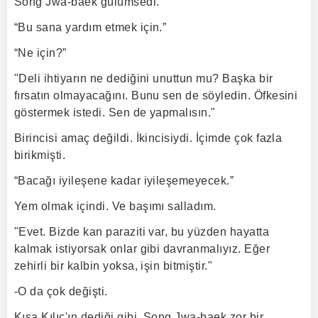
Song Jwa-baek gülümsedi.
“Bu sana yardım etmek için.”
“Ne için?”
"Deli ihtiyarın ne dediğini unuttun mu? Başka bir
fırsatın olmayacağını. Bunu sen de söyledin. Öfkesini
göstermek istedi. Sen de yapmalısın."
Birincisi amaç değildi. İkincisiydi. İçimde çok fazla
birikmişti.
“Bacağı iyileşene kadar iyileşemeyecek.”
Yem olmak içindi. Ve başımı salladım.
"Evet. Bizde kan paraziti var, bu yüzden hayatta
kalmak istiyorsak onlar gibi davranmalıyız. Eğer
zehirli bir kalbin yoksa, işin bitmiştir."
-O da çok değişti.
Kısa Kılıç'ın dediği gibi, Song Jwa-baek zor bir