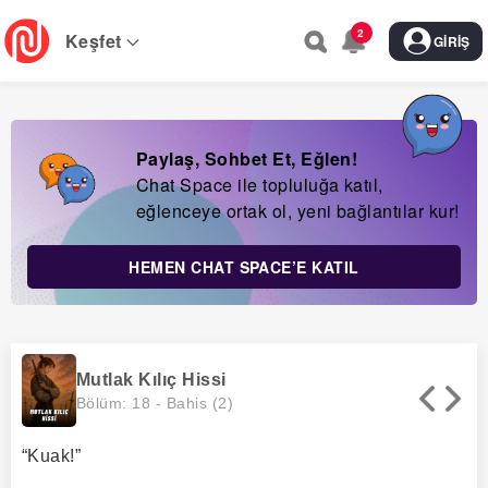
Skip
2
to
Keşfet
GIRIŞ
main
navigation
Paylaş, Sohbet Et, Eğlen!
Chat Space ile topluluğa katıl,
eğlenceye ortak ol, yeni bağlantılar kur!
HEMEN CHAT SPACE’E KATIL
Mutlak Kılıç Hissi
Bölüm: 18 -
Bahis (2)
“Kuak!”