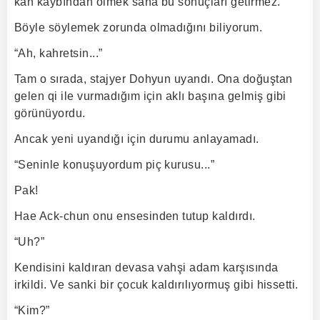
kan kaybından ölmek sana bu sonuçları getirmez.
Böyle söylemek zorunda olmadığını biliyorum.
“Ah, kahretsin...”
Tam o sırada, stajyer Dohyun uyandı. Ona doğuştan
gelen qi ile vurmadığım için aklı başına gelmiş gibi
görünüyordu.
Ancak yeni uyandığı için durumu anlayamadı.
“Seninle konuşuyordum piç kurusu...”
Pak!
Hae Ack-chun onu ensesinden tutup kaldırdı.
“Uh?”
Kendisini kaldıran devasa vahşi adam karşısında
irkildi. Ve sanki bir çocuk kaldırılıyormuş gibi hissetti.
“Kim?”