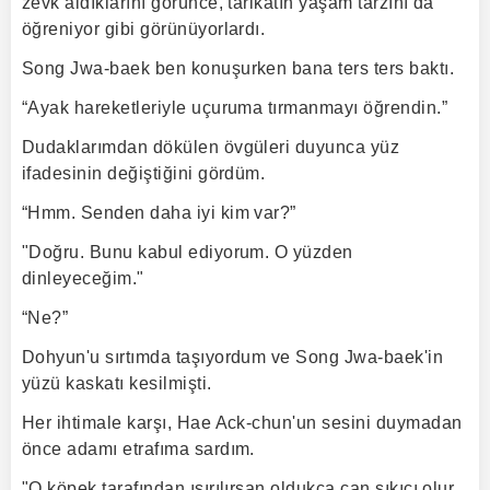
zevk aldıklarını görünce, tarikatın yaşam tarzını da
öğreniyor gibi görünüyorlardı.
Song Jwa-baek ben konuşurken bana ters ters baktı.
“Ayak hareketleriyle uçuruma tırmanmayı öğrendin.”
Dudaklarımdan dökülen övgüleri duyunca yüz
ifadesinin değiştiğini gördüm.
“Hmm. Senden daha iyi kim var?”
"Doğru. Bunu kabul ediyorum. O yüzden
dinleyeceğim."
“Ne?”
Dohyun'u sırtımda taşıyordum ve Song Jwa-baek'in
yüzü kaskatı kesilmişti.
Her ihtimale karşı, Hae Ack-chun'un sesini duymadan
önce adamı etrafıma sardım.
"O köpek tarafından ısırılırsan oldukça can sıkıcı olur.