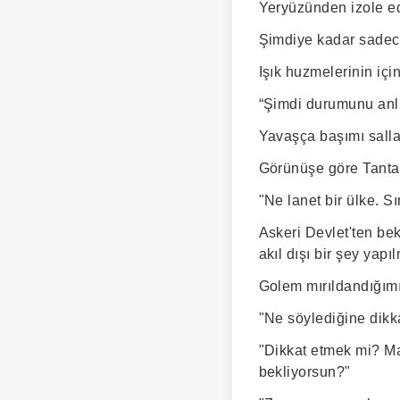
Yeryüzünden izole ed
Şimdiye kadar sadece
Işık huzmelerinin iç
“Şimdi durumunu anl
Yavaşça başımı sall
Görünüşe göre Tantal
"Ne lanet bir ülke. S
Askeri Devlet'ten be
akıl dışı bir şey yapı
Golem mırıldandığım
"Ne söylediğine dikka
"Dikkat etmek mi? Ma
bekliyorsun?"