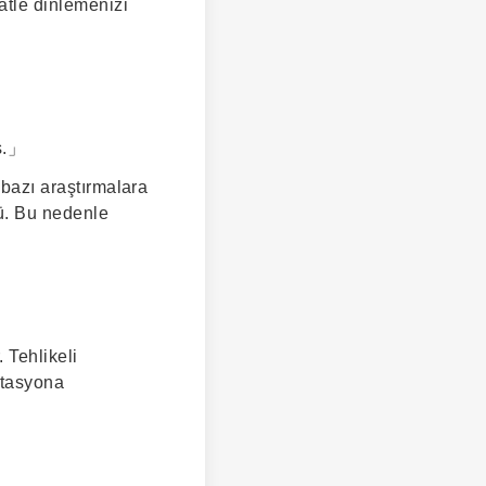
atle dinlemenizi
s.」
 bazı araştırmalara
dü. Bu nedenle
 Tehlikeli
litasyona