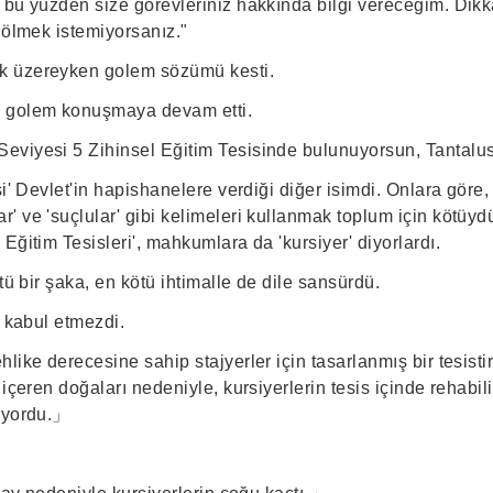
 bu yüzden size görevleriniz hakkında bilgi vereceğim. Dikk
 ölmek istemiyorsanız."
 üzereyken golem sözümü kesti.
 golem konuşmaya devam etti.
eviyesi 5 Zihinsel Eğitim Tesisinde bulunuyorsun, Tantalu
si' Devlet'in hapishanelere verdiği diğer isimdi. Onlara göre,
' ve 'suçlular' gibi kelimeleri kullanmak toplum için kötüy
Eğitim Tesisleri', mahkumlara da 'kursiyer' diyorlardı.
tü bir şaka, en kötü ihtimalle de dile sansürdü.
a kabul etmezdi.
like derecesine sahip stajyerler için tasarlanmış bir tesistir.
 içeren doğaları nedeniyle, kursiyerlerin tesis içinde rehabi
kiyordu.」