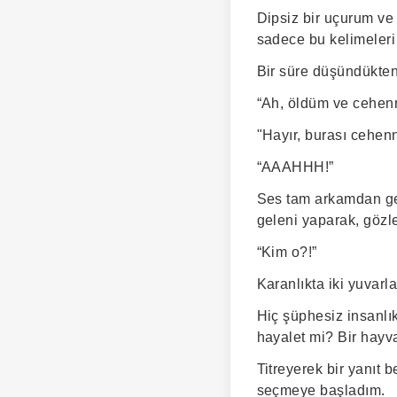
Dipsiz bir uçurum ve 
sadece bu kelimeleri
Bir süre düşündükten
“Ah, öldüm ve cehen
"Hayır, burası cehen
“AAAHHH!”
Ses tam arkamdan gel
geleni yaparak, gözl
“Kim o?!”
Karanlıkta iki yuvarla
Hiç şüphesiz insanlık
hayalet mi? Bir hayv
Titreyerek bir yanıt b
seçmeye başladım.