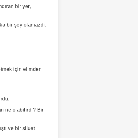
dıran bir yer,
ka bir şey olamazdı.
etmek için elimden
ordu.
n ne olabilirdi? Bir
ştı ve bir siluet