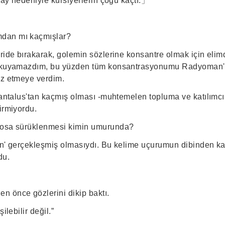
olay nedeniyle kursiyerlerin çoğu kaçtı.」
dan mı kaçmışlar?
eride bırakarak, golemin sözlerine konsantre olmak için elim
 okuyamazdım, bu yüzden tüm konsantrasyonumu Radyoman'
iz etmeye verdim.
 Tantalus'tan kaçmış olması -muhtemelen topluma ve katılımcı
dirmiyordu.
aosa sürüklenmesi kimin umurunda?
arın' gerçekleşmiş olmasıydı. Bu kelime uçurumun dibinden
du.
 önce gözlerini dikip baktı.
şilebilir değil.”