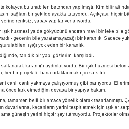
te kolayca bulunabilen betondan yapılmıştı. Kim bilir altınd
ını sağlam bir şekilde ayakta tutuyordu. Açıkçası, hiçbir bit
yerine renksiz, yapay yapılar yer alıyordu.
ir ışık huzmesi ya da gökyüzünü andıran mavi bir leke bile g
vardı - gecenin bile yaratamayacağı bir karanlık. Sadece yu
turulabilen, ışığı yok eden bir karanlık.
diğimde, tanıdık bir yapı gözlerimi karşıladı.
ri sallanarak karanlığı aydınlatıyordu. Bir ışık huzmesi beton
a, her bir projektör bana odaklanmak için sarsıldı.
eni canlı canlı yakmaya çalışıyormuş gibi parlıyordu. Ellerim
ha önce fark etmediğim devasa bir yapıya baktım.
bina, tamamen belli bir amaca yönelik olarak tasarlanmıştı. Ç
 duvarlarına, kaçanların yerini tespit etmek için ışıklar serp
ydı ama güneşin yerini hiçbir şey tutmuyordu. Projektörler o