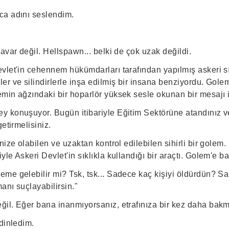
ca adını seslendim.
avar değil. Hellspawn... belki de çok uzak değildi.
let'in cehennem hükümdarları tarafından yapılmış askeri sını
er ve silindirlerle inşa edilmiş bir insana benziyordu. Gole
min ağzındaki bir hoparlör yüksek sesle okunan bir mesajı i
 konuşuyor. Bugün itibariyle Eğitim Sektörüne atandınız ve
etirmelisiniz.
nize olabilen ve uzaktan kontrol edilebilen sihirli bir golem.
le Askeri Devlet'in sıklıkla kullandığı bir araçtı. Golem'e ba
me gelebilir mi? Tsk, tsk... Sadece kaç kişiyi öldürdün? S
anı suçlayabilirsin."
il. Eğer bana inanmıyorsanız, etrafınıza bir kez daha bakm
dinledim.