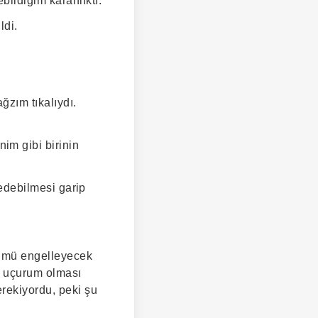
ildiğim karanlıktı.
ldi.
ğzım tıkalıydı.
im gibi birinin
 edebilmesi garip
şümü engelleyecek
n uçurum olması
erekiyordu, peki şu