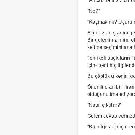
"Ancak, talihsiz bir 
“Ne?”
"Kaçmak mı? Uçurum
Asi davranışlarımı g
Bir golemin zihnini
kelime seçimini anal
Tehlikeli suçluların
için- beni hiç ilgilen
Bu çöplük ülkenin k
Önemli olan bir 'fir
olduğunu ima ediyor
“Nasıl çıktılar?”
Golem cevap vermeden
“Bu bilgi sizin için eri