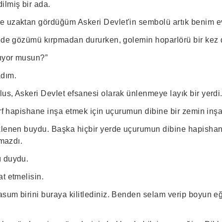
ilmiş bir ada.
 uzaktan gördüğüm Askeri Devlet'in sembolü artık benim ev
inde gözümü kırpmadan dururken, golemin hoparlörü bir kez d
ıyor musun?”
adım.
us, Askeri Devlet efsanesi olarak ünlenmeye layık bir yerdi
ırf hapishane inşa etmek için uçurumun dibine bir zemin inşa
klenen buydu. Başka hiçbir yerde uçurumun dibine hapisha
lmazdı.
ı duydu.
t etmelisin.
sum birini buraya kilitlediniz. Benden selam verip boyun 