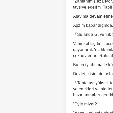
"Zamanımız azalıyor,
tavsiye ederim. Tabii
Alayıma devam etmek
Ağzım kapandığında,
「Şu anda Güvenlik S
'Zihinsel Eğitim Tesi
dayanarak 'mahkumlar
cezaevlerine 'Ruhsal 
Bu en iyi ihtimalle kö
Devlet ikisini de asl
「Tantalus, yüksek teh
yetenekleri ve şiddet
hazırlanmaları gere
“Öyle miydi?”