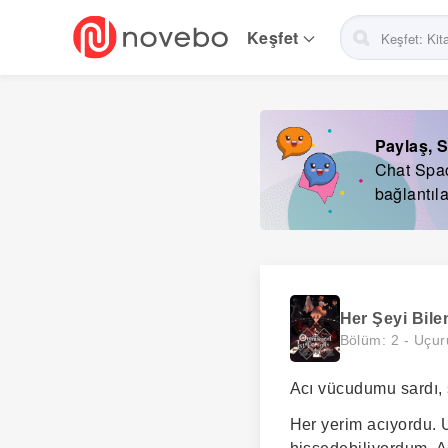
Skip
to
Keşfet
main
navigation
Paylaş, S
Chat Space
bağlantıla
Her Şeyi Bile
Bölüm: 2 -
Uçur
Acı vücudumu sardı, 
Her yerim acıyordu. 