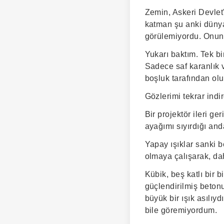
Zemin, Askeri Devlet'
katman şu anki dünyas
görülemiyordu. Onun 
Yukarı baktım. Tek b
Sadece saf karanlık 
boşluk tarafından oluş
Gözlerimi tekrar indir
Bir projektör ileri ge
ayağımı sıyırdığı and
Yapay ışıklar sanki b
olmaya çalışarak, da
Kübik, beş katlı bir 
güçlendirilmiş betonun
büyük bir ışık asılı
bile göremiyordum.