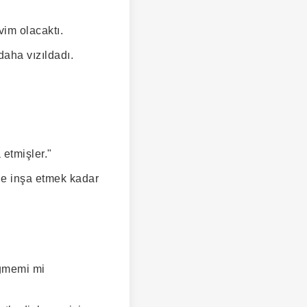
im olacaktı.
aha vızıldadı.
.
 etmişler."
ne inşa etmek kadar
eğmemi mi