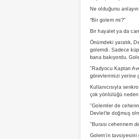
Ne olduğunu anlayın
“Bir golem mi?”
Bir hayalet ya da can
Önümdeki yaratık, Dev
golemdi. Sadece küpl
bana bakıyordu. Gole
"Radyocu Kaptan Avey
görevlerimizi yerine g
Kullanıcısıyla senkro
çok yönlülüğü nedeniy
"Golemler de cehenne
Devlet'te doğmuş olm
"Burası cehennem değ
Golem'in tavsiyesini 