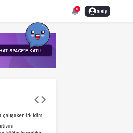
3
GIRIŞ
HAT SPACE’E KATIL
çalışırken irkildim.
tısını