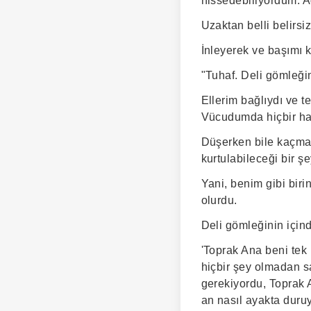
hissedebiliyordum. A
Uzaktan belli belirsi
İnleyerek ve başımı k
"Tuhaf. Deli gömleğim
Ellerim bağlıydı ve t
Vücudumda hiçbir ha
Düşerken bile kaçmak
kurtulabileceği bir şe
Yani, benim gibi birin
olurdu.
Deli gömleğinin için
'Toprak Ana beni tek
hiçbir şey olmadan 
gerekiyordu, Toprak A
an nasıl ayakta dur