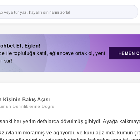
ohbet Et, Eğlen!
 ile topluluğa katıl, eğlenceye ortak ol, yeni
HEMEN C
r kur!
n Kişinin Bakış Açısı
umun Derinliklerine Doğru
sanki her yerim defalarca dövülmüş gibiydi. Ayağa kalkmaya 
Uzuvlarım morarmış ve ağrıyordu ve kuru ağzımda kumun çıtır