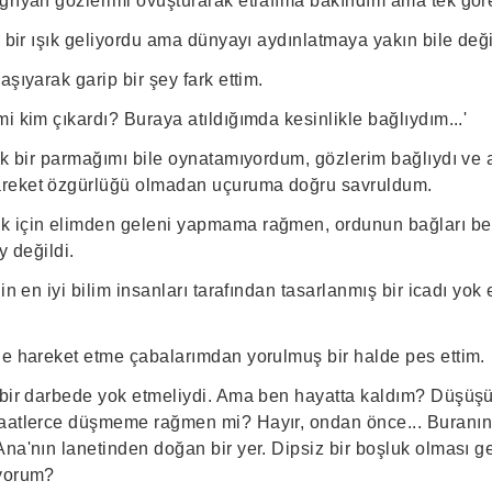
ğrıyan gözlerimi ovuşturarak etrafıma bakındım ama tek göreb
z bir ışık geliyordu ama dünyayı aydınlatmaya yakın bile deği
aşıyarak garip bir şey fark ettim.
i kim çıkardı? Buraya atıldığımda kesinlikle bağlıydım...'
ek bir parmağımı bile oynatamıyordum, gözlerim bağlıydı ve a
reket özgürlüğü olmadan uçuruma doğru savruldum.
 için elimden geleni yapmama rağmen, ordunun bağları ben
y değildi.
in en iyi bilim insanları tarafından tasarlanmış bir icadı yok
de hareket etme çabalarımdan yorulmuş bir halde pes ettim.
 bir darbede yok etmeliydi. Ama ben hayatta kaldım? Düşü
saatlerce düşmeme rağmen mi? Hayır, ondan önce... Buranı
na'nın lanetinden doğan bir yer. Dipsiz bir boşluk olması g
uyorum?