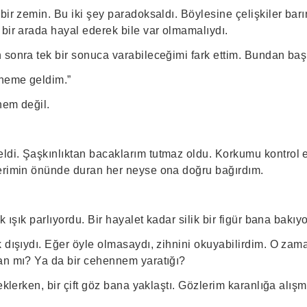
bir zemin. Bu iki şey paradoksaldı. Böylesine çelişkiler barın
 bir arada hayal ederek bile var olmamalıydı.
 sonra tek bir sonuca varabileceğimi fark ettim. Bundan baş
neme geldim.”
nem değil.
di. Şaşkınlıktan bacaklarım tutmaz oldu. Korkumu kontrol 
erimin önünde duran her neyse ona doğru bağırdım.
k ışık parlıyordu. Bir hayalet kadar silik bir figür bana bakıy
 dışıydı. Eğer öyle olmasaydı, zihnini okuyabilirdim. O zama
an mı? Ya da bir cehennem yaratığı?
eklerken, bir çift göz bana yaklaştı. Gözlerim karanlığa alışmı