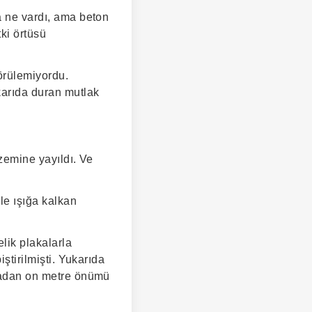
a ne vardı, ama beton
ki örtüsü
örülemiyordu.
karıda duran mutlak
 zemine yayıldı. Ve
le ışığa kalkan
elik plakalarla
iştirilmişti. Yukarıda
lmadan on metre önümü