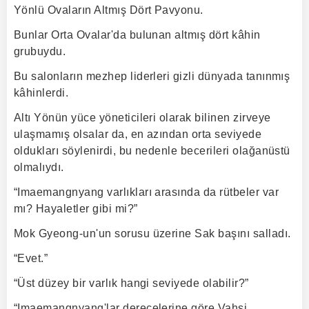
Yönlü Ovaların Altmış Dört Pavyonu.
Bunlar Orta Ovalar'da bulunan altmış dört kâhin
grubuydu.
Bu salonların mezhep liderleri gizli dünyada tanınmış
kâhinlerdi.
Altı Yönün yüce yöneticileri olarak bilinen zirveye
ulaşmamış olsalar da, en azından orta seviyede
oldukları söylenirdi, bu nedenle becerileri olağanüstü
olmalıydı.
“Imaemangnyang varlıkları arasında da rütbeler var
mı? Hayaletler gibi mi?”
Mok Gyeong-un'un sorusu üzerine Sak başını salladı.
“Evet.”
“Üst düzey bir varlık hangi seviyede olabilir?”
“Imaemangnyang'lar derecelerine göre Vahşi