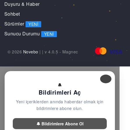
Duyuru & Haber
Sohbet
Sürümler
YENI
Sunucu Durumu
YENI
© 2026
Novebo
|
| v 4.0.5 -
Magnec
🔔
Bildirimleri Aç
Yeni içeriklerden anında haberdar olmak için
bildirimlere abone olun.
🔔 Bildirimlere Abone Ol