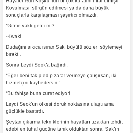
Hayalet Ruh Köşkü'nün birçok kuralını ihlal etmişti.
Kovulması, sürgün edilmesi ya da daha büyük
sonuçlarla karşılaşması şaşırtıcı olmazdı.
“Gitme vakti geldi mi?
-Kwak!
Dudağını sıkıca ısıran Sak, büyülü sözleri söylemeyi
bıraktı.
Sonra Leydi Seok'a bağırdı.
“Eğer beni takip edip zarar vermeye çalışırsan, iki
hizmetçini kaybedersin.”
“Bu fahişe buna cüret ediyor!
Leydi Seok'un öfkesi doruk noktasına ulaştı ama
güçlükle bastırdı.
Şeytan çıkarma tekniklerinin hayatları uzaktan tehdit
edebilen tuhaf gücüne tanık olduktan sonra, Sak'ın