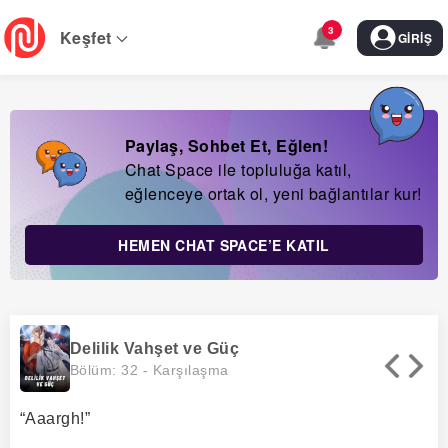
Skip
3
to
Keşfet
GIRIŞ
main
navigation
Paylaş, Sohbet Et, Eğlen!
Chat Space ile topluluğa katıl,
eğlenceye ortak ol, yeni bağlantılar kur!
HEMEN CHAT SPACE’E KATIL
Delilik Vahşet ve Güç
Bölüm: 32 -
Karşılaşma
“Aaargh!”