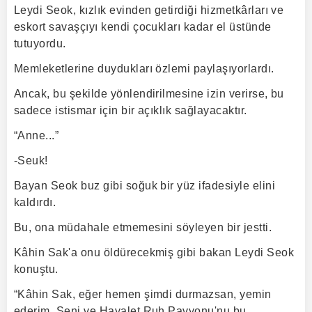
Leydi Seok, kızlık evinden getirdiği hizmetkârları ve
eskort savaşçıyı kendi çocukları kadar el üstünde
tutuyordu.
Memleketlerine duydukları özlemi paylaşıyorlardı.
Ancak, bu şekilde yönlendirilmesine izin verirse, bu
sadece istismar için bir açıklık sağlayacaktır.
“Anne...”
-Seuk!
Bayan Seok buz gibi soğuk bir yüz ifadesiyle elini
kaldırdı.
Bu, ona müdahale etmemesini söyleyen bir jestti.
Kâhin Sak'a onu öldürecekmiş gibi bakan Leydi Seok
konuştu.
“Kâhin Sak, eğer hemen şimdi durmazsan, yemin
ederim. Seni ve Hayalet Ruh Pavyonu'nu bu