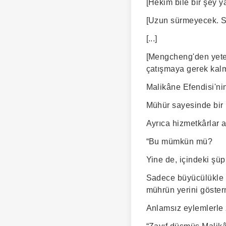
[Hekim bile bir şey y
[Uzun sürmeyecek. Sa
[...]
[Mengcheng'den yeten
çatışmaya gerek kalm
Malikâne Efendisi'ni
Mühür sayesinde bir h
Ayrıca hizmetkârlar a
“Bu mümkün mü?
Yine de, içindeki şüp
Sadece büyücülükle u
mührün yerini gösterm
Anlamsız eylemlerle