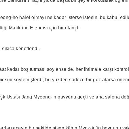
ne Efendisini ilaçla ya da başka bir şeyle korkutarak öğren
ong-ho halef olmayı ne kadar isterse istesin, bu kabul edi
iği Malikâne Efendisi için bir utançtı.
 sıkıca kenetlendi.
saat kadar boş tutması söylense de, her ihtimale karşı kontro
ini söylemişlerdi, bu yüzden sadece bir göz atarsa öneml
şk Ustası Jang Myeong-in pavyonu geçti ve ana salona doğ
ları acayip bir şekilde şişen kâhin Myo-sin'in boynunu yak