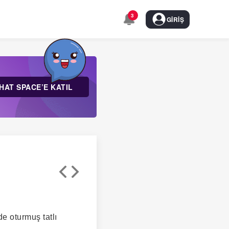
3
GIRIŞ
HAT SPACE’E KATIL
e oturmuş tatlı