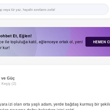
ohbet Et, Eğlen!
 ile topluluğa katıl, eğlenceye ortak ol, yeni
HEMEN C
r kur!
t ve Güç
s Keşiş (2)
ara izi olan orta yaşlı adam, yerde bağdaş kurmuş bir şekild