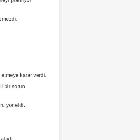
meyi planlıyor
lemezdi.
l etmeye karar verdi.
i bir sorun
ru yöneldi.
aladı.