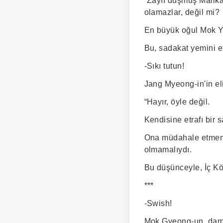
“Zayıf düşmüş Malikâ
olamazlar, değil mi?
En büyük oğul Mok Ye
Bu, sadakat yemini ett
-Sıkı tutun!
Jang Myeong-in'in eli
“Hayır, öyle değil.
Kendisine etrafı bir 
Ona müdahale etmemes
olmamalıydı.
Bu düşünceyle, İç Kö
***
-Swish!
Mok Gyeong-un, damar