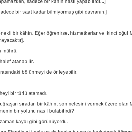
apamazken, sadece bir kâhin nasıl yapabilirdi...]
dece bir saat kadar bilmiyormuş gibi davranın.]
ekli bir kâhin. Eğer öğrenirse, hizmetkarlar ve ikinci oğul
ayacaktır].
n mührü.
alef atanabilir.
rasındaki bölünmeyi de önleyebilir.
heyi bir türlü atamadı.
ğraşan sıradan bir kâhin, son nefesini vermek üzere olan 
enin bir yolunu nasıl bulabilirdi?
 zaman kaybı gibi görünüyordu.