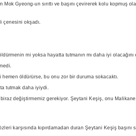
n Mok Gyeong-un sırıttı ve başını çevirerek kolu kopmuş ol
 çenesini okşadı.
öldürmenin mi yoksa hayatta tutmanın mı daha iyi olacağını
medi.
i hemen öldürürse, bu onu zor bir duruma sokacaktı.
a tutmak daha iyiydi.
iraz değiştirmemiz gerekiyor. Şeytani Keşiş, onu Malikane
leri karşısında kıpırdamadan duran Şeytani Keşiş başını sa