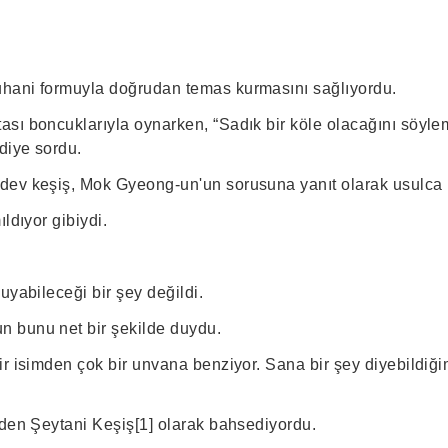
hani formuyla doğrudan temas kurmasını sağlıyordu.
sı boncuklarıyla oynarken, “Sadık bir köle olacağını söylem
diye sordu.
ev keşiş, Mok Gyeong-un'un sorusuna yanıt olarak usulca bi
ldıyor gibiydi.
uyabileceği bir şey değildi.
 bunu net bir şekilde duydu.
ir isimden çok bir unvana benziyor. Sana bir şey diyebildiği
nden Şeytani Keşiş[1] olarak bahsediyordu.