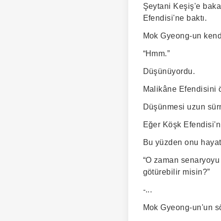
Şeytani Keşiş'e baka
Efendisi'ne baktı.
Mok Gyeong-un kendi
“Hmm.”
Düşünüyordu.
Malikâne Efendisini 
Düşünmesi uzun sür
Eğer Köşk Efendisi'n
Bu yüzden onu hayatt
“O zaman senaryoyu b
götürebilir misin?”
-...
Mok Gyeong-un'un söz