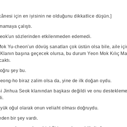
ânesi için en iyisinin ne olduğunu dikkatlice düşün.]
şmamaya çalıştı.
Seok'un sözlerinden etkilenmeden edemedi.
k Yu-cheon'un dövüş sanatları çok üstün olsa bile, aile içi
u. Klanın başına geçecek olursa, bu durum Yeon Mok Kılıç Ma
aktı.
doğru şey bu.
ong-ho biraz zalim olsa da, yine de ilk doğan oydu.
si Jinhua Seok klanından başkası değildi ve onu desteklem
i.
yük oğul olarak onun veliaht olması doğruydu.
den bir şey vardı.