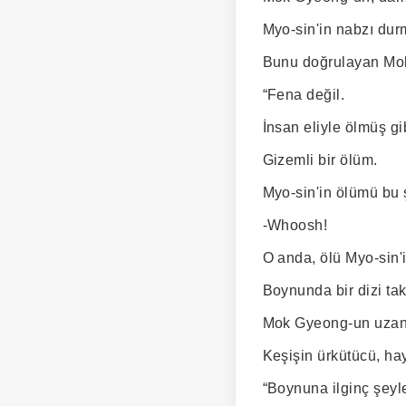
Myo-sin'in nabzı durm
Bunu doğrulayan Mok 
“Fena değil.
İnsan eliyle ölmüş g
Gizemli bir ölüm.
Myo-sin'in ölümü bu ş
-Whoosh!
O anda, ölü Myo-sin'i
Boynunda bir dizi tak
Mok Gyeong-un uzand
Keşişin ürkütücü, hay
“Boynuna ilginç şeyle