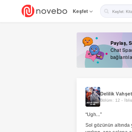
Skip
to
Keşfet
main
navigation
Paylaş, S
Chat Space
bağlantıla
Delilik Vahşe
Bölüm: 12 -
İbli
“Ugh...”
Sol gözünün altında y