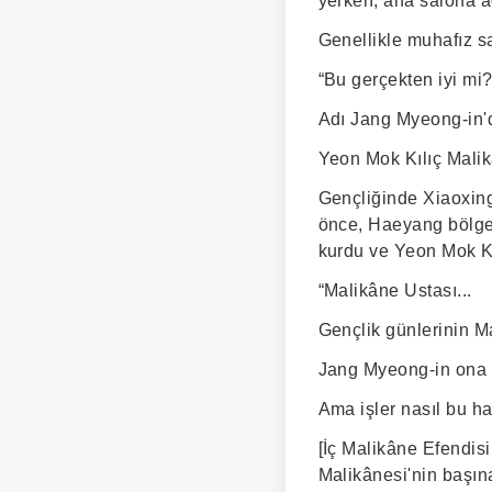
yerken, ana salona a
Genellikle muhafız s
“Bu gerçekten iyi mi
Adı Jang Myeong-in'd
Yeon Mok Kılıç Malik
Gençliğinde Xiaoxing
önce, Haeyang bölgesi
kurdu ve Yeon Mok Kı
“Malikâne Ustası...
Gençlik günlerinin M
Jang Myeong-in ona h
Ama işler nasıl bu ha
[İç Malikâne Efendis
Malikânesi'nin başın