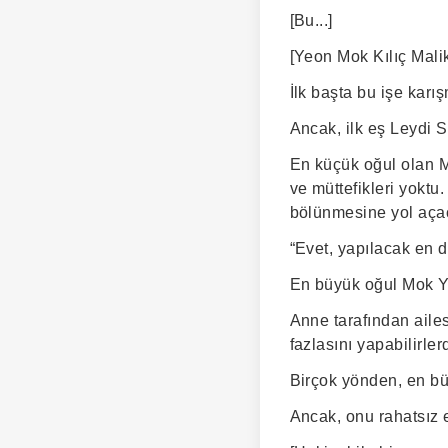
[Bu...]
[Yeon Mok Kılıç Malik
İlk başta bu işe karı
Ancak, ilk eş Leydi 
En küçük oğul olan Mo
ve müttefikleri yokt
bölünmesine yol açac
“Evet, yapılacak en 
En büyük oğul Mok Ye
Anne tarafından aile
fazlasını yapabilirlerd
Birçok yönden, en bü
Ancak, onu rahatsız e