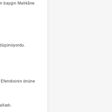
an baygın Malikâne
 düşünüyordu.
 Efendisinin önüne
lladı.