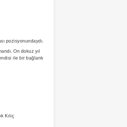
ası pozisyonundaydı.
mandı. On dokuz yıl
disi ile bir bağlantı
k Kılıç