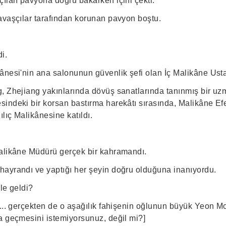
çılan pavyona doğru bakarken içini çekti.
avaşçılar tarafından korunan pavyon boştu.
?
i.
ânesi'nin ana salonunun güvenlik şefi olan İç Malikâne Ust
, Zhejiang yakınlarında dövüş sanatlarında tanınmış bir uz
ndeki bir korsan bastırma harekâtı sırasında, Malikâne Efen
lıç Malikânesine katıldı.
alikâne Müdürü gerçek bir kahramandı.
ayrandı ve yaptığı her şeyin doğru olduğuna inanıyordu.
le geldi?
i... gerçekten de o aşağılık fahişenin oğlunun büyük Yeon Mo
a geçmesini istemiyorsunuz, değil mi?]