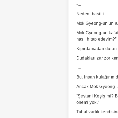
-...
Nedeni basitti.
Mok Gyeong-un'un ru
Mok Gyeong-un kafata
nasıl hitap edeyim?” 
Kıpırdamadan duran d
Dudakları zar zor kımı
-...
Bu, insan kulağının d
Ancak Mok Gyeong-un
“Şeytani Keşiş mi? B
önemi yok.”
Tuhaf varlık kendisi