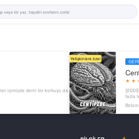
Yetişkinlere özel
GER
Cen
★
★
den içimizde derin bir korkuyu da
ŞİDDE
fazla t
Bölüm