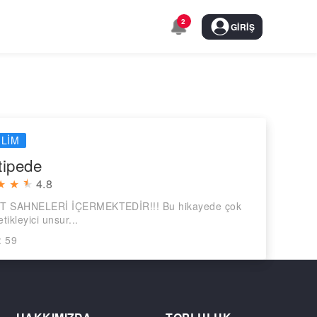
2
GIRIŞ
ILIM
tipede
★
★
★
4.8
T SAHNELERİ İÇERMEKTEDİR!!! Bu hikayede çok
etikleyici unsur...
: 59