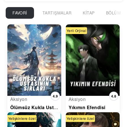
FAVORI
TARTIŞMALAR
KITAP
BÖLÜM
Yerli Orjinal
4.9
4.8
Aksiyon
Aksiyon
Ölümsüz Kukla Ustasının Sırları
Yıkımın Efendisi
Yetişkinlere özel
Yetişkinlere özel