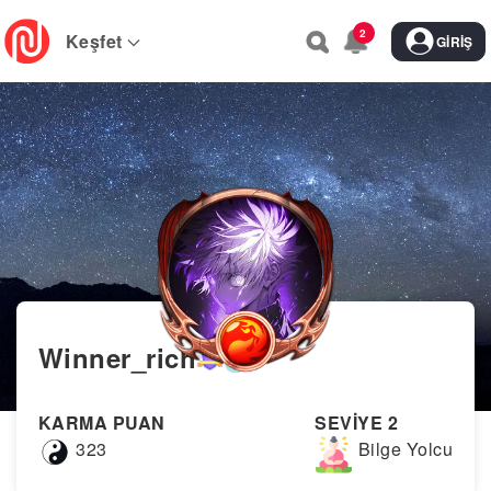
Skip
2
to
Keşfet
GIRIŞ
main
navigation
Winner_rich
KARMA PUAN
SEVİYE 2
323
Bilge Yolcu