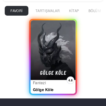
FAVORI
TARTIŞMALAR
KITAP
BÖLÜM
4.8
Fantezi
Gölge Köle