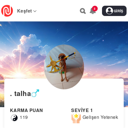
Skip
3
to
Keşfet
GIRIŞ
main
navigation
. talha
KARMA PUAN
SEVİYE 1
119
Gelişen Yetenek