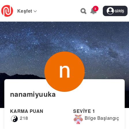
Skip
3
to
Keşfet
GIRIŞ
main
navigation
nanamiyuuka
KARMA PUAN
SEVİYE 1
218
Bilge Başlangıç