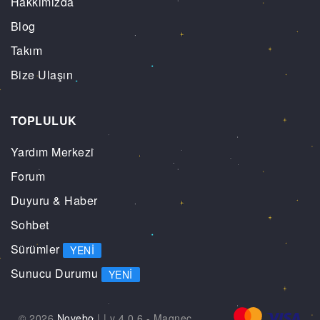
Hakkımızda
Blog
Takım
Bize Ulaşın
TOPLULUK
Yardım Merkezi
Forum
Duyuru & Haber
Sohbet
Sürümler
YENI
Sunucu Durumu
YENI
© 2026
Novebo
|
| v 4.0.6 -
Magnec