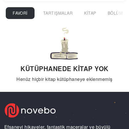
FAVORI
TARTIŞMALAR
KITAP
BÖLÜM
KÜTÜPHANEDE KITAP YOK
Henüz hiçbir kitap kütüphaneye eklenmemiş
Efsanevi hikayeler, fantastik maceralar ve büyülü