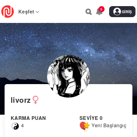
Skip
3
to
Keşfet
GIRIŞ
main
navigation
livorz
KARMA PUAN
SEVİYE 0
4
Yeni Başlangıç