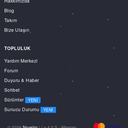
Hakkımızda
Blog
Takım
Bize Ulaşın
TOPLULUK
Yardım Merkezi
Forum
Duyuru & Haber
Sohbet
Sürümler
YENI
Sunucu Durumu
YENI
© 2026
Novebo
|
| v 4.0.5 -
Magnec