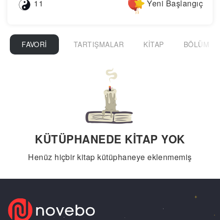
11
Yeni Başlangıç
FAVORI
TARTIŞMALAR
KITAP
BÖLÜM
KÜTÜPHANEDE KITAP YOK
Henüz hiçbir kitap kütüphaneye eklenmemiş