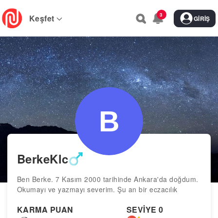
Skip
3
to
Keşfet
GIRIŞ
main
navigation
BerkeKlc
Ben Berke. 7 Kasım 2000 tarihinde Ankara'da doğdum.
Okumayı ve yazmayı severim. Şu an bir eczacılık
öğrencisiyim.
KARMA PUAN
SEVİYE 0