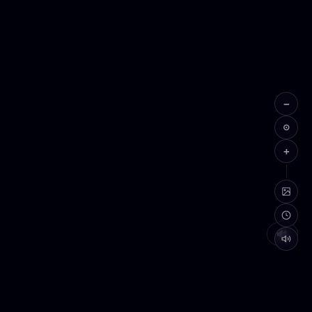
−
⊙
+
🔊
3
GIRIŞ