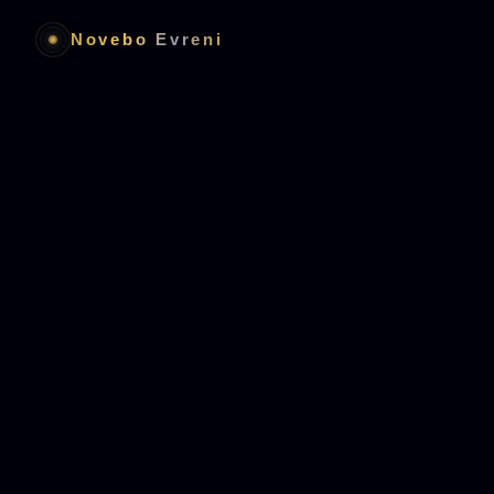
Skip
to
Novebo Evreni
main
navigation