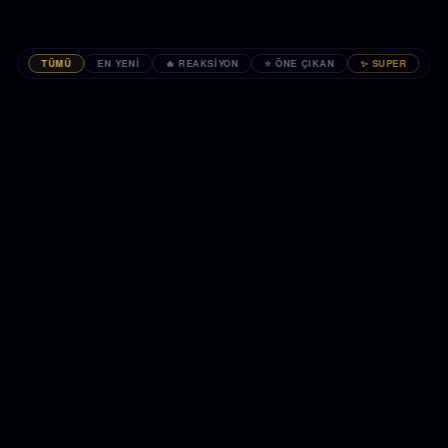
TÜMÜ
EN YENI
🔥 REAKSIYON
⭐ ÖNE ÇIKAN
✨ SUPER